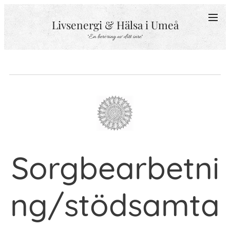
Livsenergi & Hälsa i Umeå
"En beröring av ditt inre"
Sorgbearbetni
ng/stödsamta