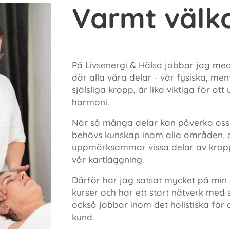
Varmt väl
På Livsenergi & Hälsa jobbar jag med
där alla våra delar - vår fysiska, me
själsliga kropp, är lika viktiga för at
harmoni.
När så många delar kan påverka oss 
behövs kunskap inom alla områden, ann
uppmärksammar vissa delar av kroppen
vår kartläggning.
Därför har jag satsat mycket på min 
kurser och har ett stort nätverk me
också jobbar inom det holistiska för 
kund.