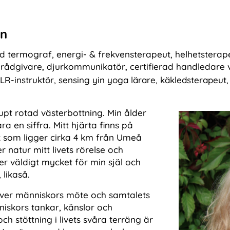
on
ad termograf, energi- & frekvensterapeut, helhetsterap
k rådgivare, djurkommunikatör, certifierad handledare
LR-instruktör, sensing yin yoga lärare, käkledsterapeut,
pt rotad västerbottning. Min ålder
a en siffra. Mitt hjärta finns på
k som ligger cirka 4 km från Umeå
natur mitt livets rörelse och
er väldigt mycket för min själ och
likaså.
 över människors möte och samtalets
niskors tankar, känslor och
 stöttning i livets svåra terräng är