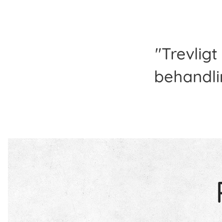
"Trevlig
behandli
P