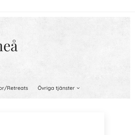
meå
or/Retreats
Övriga tjänster