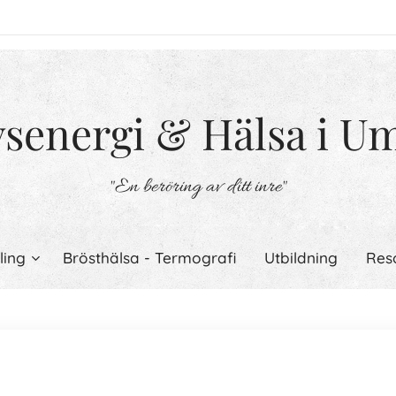
vsenergi & Hälsa i U
"En beröring av ditt inre"
ling
Brösthälsa - Termografi
Utbildning
Res