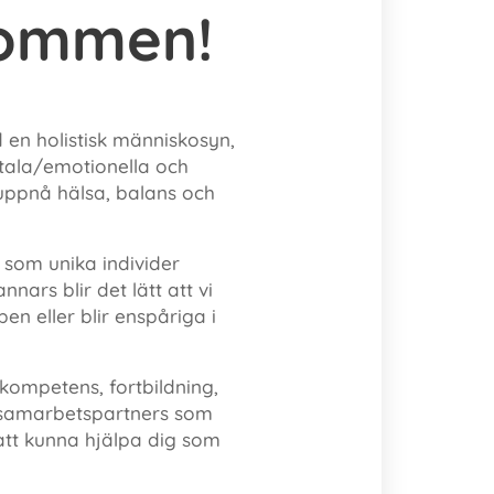
kommen!
 en holistisk människosyn,
ntala/emotionella och
t uppnå hälsa, balans och
som unika individer
ars blir det lätt att vi
 eller blir enspåriga i
kompetens, fortbildning,
d samarbetspartners som
att kunna hjälpa dig som