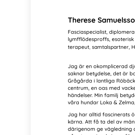
Therese Samuelss
Fasciaspecialist, diplomer
lymfflödesproffs, esoteris
,
terapeut
samtalspartner, H
Jag är en okomplicerad dju
saknar betydelse, det är bar
Grågårda i lantliga Röbäc
centrum, en oas med vacker 
händelser. Min familj betyd
våra hundar Loka & Zelma, 
Jag har alltid fascinerats
kärna. Att få ta del av män
därigenom ge vägledning och