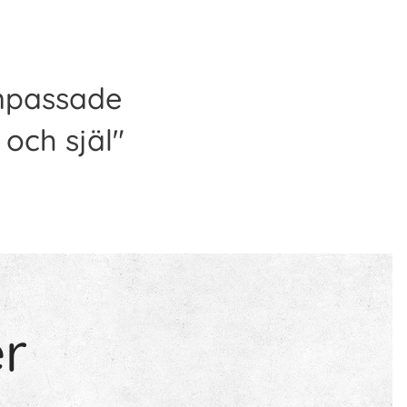
anpassade
och själ"
er